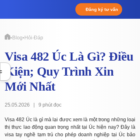
Chuyển
Đăng ký tư vấn
đến
nội
dung
•
Blog
•
Hỏi-Đáp
Visa 482 Úc Là Gì? Điều
Kiện; Quy Trình Xin
c
Mới Nhất
25.05.2026
|
9 phút đọc
Visa 482 Úc là gì mà lại được xem là một trong những loại
thị thực lao động quan trọng nhất tại Úc hiện nay? Đây là
visa tay nghề tạm trú cho phép doanh nghiệp tại Úc bảo